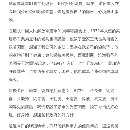
解放軍建軍91周年紀念日，咱們部分復員、轉業、退伍軍人在
高唐我公司公司歡聚壹堂，壹起慶祝自己的節日，心境無比激
動。
在慶祝中國人民解放軍建軍91周年聯誼會上，1972年入伍的高
唐縣工業局退休的老兵趙洪講話，他談了壹家三代當兵衛國的
艱苦閱歷，感謝了我公司的協助，因為在我公司的協助下，他
的身體得到了健康；參加過抗美援朝、西藏剿匪、淮海戰爭的
老團長王洪閣講話說，他1947年入伍，本年已90歲了，參加過
許多戰爭，也立過多次戰功，現在，他也成為了我公司的忠誠
顧客。
隨後退伍、轉業、復員老兵蘇憲臣、劉立生、張長奎、劉兆
群、張慶德、劉青雲、王朝慶、王憲貴、韓波、武克慶、房士
閣等先後講話，我們都談了參軍的光芒閱歷，談了今日的好心
境、好身體，感謝黨和政府的好方針。
通過今日的聯誼晚會，不只感觸到軍人的優良傳統，還逼真感