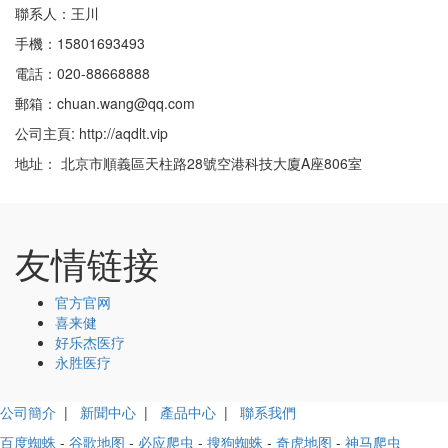
聯系人：王川
手機：15801693493
電話：020-88668888
郵箱：chuan.wang@qq.com
公司主頁: http://aqdlt.vip
地址： 北京市順義區天柱路28號空港科技大廈A座806室
友情链接
官方官网
喜来健
好乐杰医疗
永胜医疗
公司簡介
|
新聞中心
|
產品中心
|
聯系我們
百度蜘蛛
-
谷歌地图
-
必应爬虫
-
搜狗蜘蛛
-
奇虎地图
-
神马爬虫