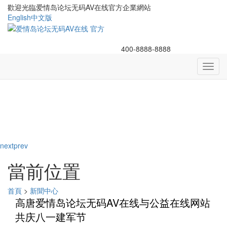
歡迎光臨爱情岛论坛无码AV在线官方企業網站
English
中文版
400-8888-8888
Toggl
navig
next
prev
當前位置
首頁
>
新聞中心
高唐爱情岛论坛无码AV在线与公益在线网站
共庆八一建军节