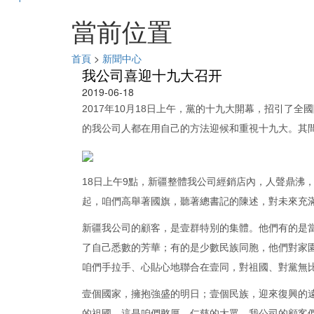
當前位置
首頁
>
新聞中心
我公司喜迎十九大召开
2019-06-18
2017年10月18日上午，黨的十九大開幕，招引了
的我公司人都在用自己的方法迎候和重視十九大。其
18日上午9點，新疆整體我公司經銷店內，人聲鼎沸
起，咱們高舉著國旗，聽著總書記的陳述，對未來充
新疆我公司的顧客，是壹群特別的集體。他們有的是
了自己悉數的芳華；有的是少數民族同胞，他們對家
咱們手拉手、心貼心地聯合在壹同，對祖國、對黨無
壹個國家，擁抱強盛的明日；壹個民族，迎來復興的
的祖國，這是咱們憨厚、仁慈的大眾。我公司的顧客