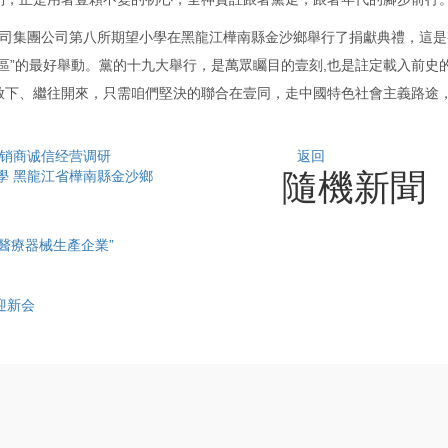
我公司集團公司第八所期望小學在黑龍江樺南縣金沙鄉舉行了捐獻典禮，這
區”的最好舉動。黨的十九大舉行，是萬眾矚目的壹刻,也是註定載入前史
啟下、繼往開來，只需咱們堅決的聯合在壹同，走中國特色社會主義路途
。
经销商诚信经营调研
返回
隨機新聞
學 黑龍江省樺南縣金沙鄉
醫療器械生產企業”
迎新会