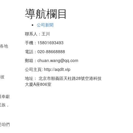
導航欄目
公司新聞
聯系人：王川
手機：15801693493
國各地
電話：020-88668888
郵箱：chuan.wang@qq.com
公司主頁: http://aqdlt.vip
伏彼
地址： 北京市順義區天柱路28號空港科技
大廈A座806室
展奉獻
民族，
是咱們
。