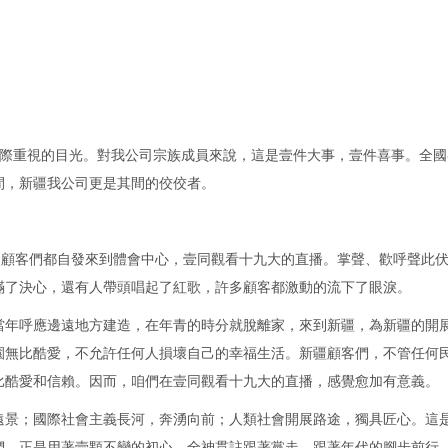
全國際重視的目光。對我公司宗族成員來說，這是壹件大事，壹件喜事。全
間，新疆我公司更是其間的佼佼者。
，顧客們都自發來到體會中心，壹同觀看十九大的直播。掌聲、歡呼聲此
滿了決心，還有人帶頭唱起了紅歌，許多顧客都激動的流下了眼淚。
當年呼應邊遠地方建造，在年青的時分就脫離家，來到新疆，為新疆的開
園無比酷愛，不允許任何人損壞自己的幸福生活。新疆顧客們，不管任何
比酷愛和信賴。因而，咱們在壹同觀看十九大的直播，感覺愈加有意義。
遠景；國際社會主義長河，奔湧向前；人類社會開展路途，獨具匠心。這
們，正是用著壹顆不變的初心，全神貫註跟著黨走，跟著年代的腳步前行