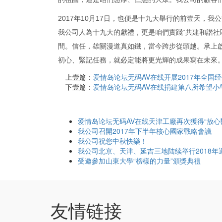
2017年10月17日，也便是十九大舉行的前壹天，
我公司人為十九大的獻禮，更是咱們實踐“共建和諧社
間。信任，雄關漫道真如鐵，當今跨步從頭越。承上
初心、緊記任務，就必定能將更光輝的成果寫在未來
上壹篇：
爱情岛论坛无码AV在线开展2017年全国
下壹篇：
爱情岛论坛无码AV在线捐建第八所希望小
爱情岛论坛无码AV在线天津工廠再次獲得“放心
我公司召開2017年下半年核心國家戰略會議
我公司祝您中秋快樂！
我公司北京、天津、延吉三地陆续举行2018年
受邀參加山東大學“榜樣的力量”頒獎典禮
友情链接