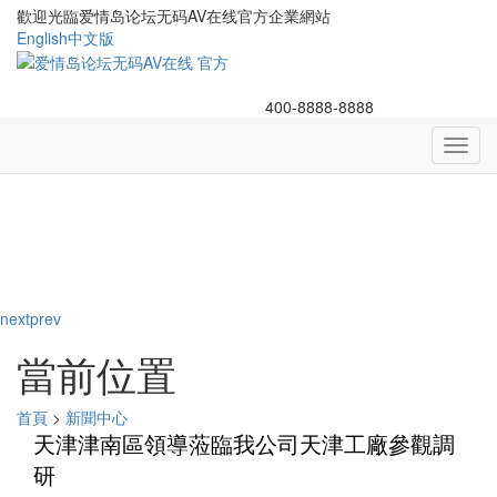
歡迎光臨爱情岛论坛无码AV在线官方企業網站
English
中文版
400-8888-8888
Toggl
navig
next
prev
當前位置
首頁
>
新聞中心
天津津南區領導蒞臨我公司天津工廠參觀調
研