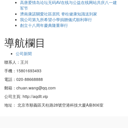
高唐爱情岛论坛无码AV在线与公益在线网站共庆八一建
军节
濟南康諾關愛社區居民 脊柱健康知識送到家
我公司第九所希望小學捐贈儀式順利舉行
創立十八周年慶典隆重舉行
導航欄目
公司新聞
聯系人：王川
手機：15801693493
電話：020-88668888
郵箱：chuan.wang@qq.com
公司主頁: http://aqdlt.vip
地址： 北京市順義區天柱路28號空港科技大廈A座806室