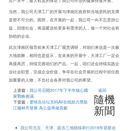
出产水平，最大程度的保证了我公司作业的健康快速开展。
当然，我公司天津工厂的开展与津南区政府和当地居民的支撑
是密不可分的。因而，在开展的一起，我公司一向不忘坚持公
益，回馈社会，将温暖送给更多有需求的人，做一个对社会有
协助的企业。
此次津南区领导前来天津工厂观赏调研，对咱们来说是一次极
大地鼓舞，相同也是提示，在未来的开展中，天津工厂一定会
再接再厉，持续完善咱们的产品。一起，咱们还会持续实践企
业社会职责，完成企业价值，争夺在社会开展的过程中担任愈
加重要的人物，不负社会各界对我公司的希望。
上壹篇：
我公司召開2017年下半年核心國
返回
隨機
家戰略會議
下壹篇：
爱情岛论坛无码AV在线助力黑龍
新聞
江穆林市發展 為公益再做貢獻
我公司北京、天津、延吉三地陆续举行2018年迎新会