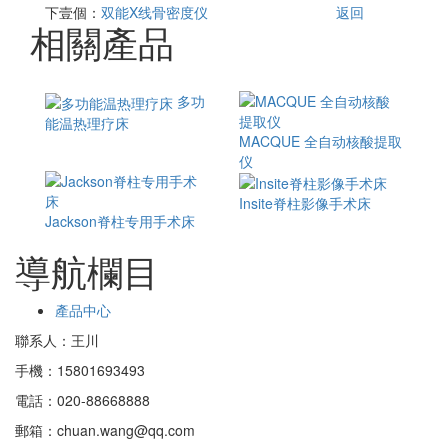
下壹個：
双能X线骨密度仪
返回
相關產品
多功
能温热理疗床
MACQUE 全自动核酸提取
仪
Insite脊柱影像手术床
Jackson脊柱专用手术床
導航欄目
產品中心
聯系人：王川
手機：15801693493
電話：020-88668888
郵箱：chuan.wang@qq.com