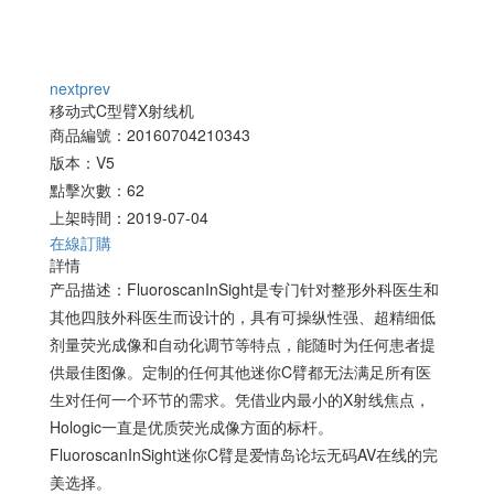
next
prev
移动式C型臂X射线机
商品編號：20160704210343
版本：V5
點擊次數：62
上架時間：2019-07-04
在線訂購
詳情
产品描述：FluoroscanInSight是专门针对整形外科医生和
其他四肢外科医生而设计的，具有可操纵性强、超精细低
剂量荧光成像和自动化调节等特点，能随时为任何患者提
供最佳图像。定制的任何其他迷你C臂都无法满足所有医
生对任何一个环节的需求。凭借业内最小的X射线焦点，
Hologic一直是优质荧光成像方面的标杆。
FluoroscanInSight迷你C臂是爱情岛论坛无码AV在线的完
美选择。