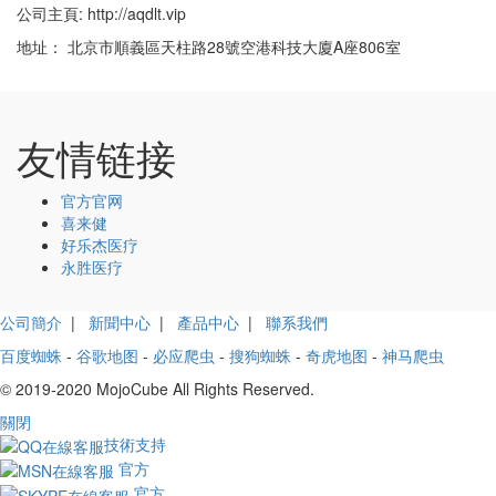
公司主頁: http://aqdlt.vip
地址： 北京市順義區天柱路28號空港科技大廈A座806室
友情链接
官方官网
喜来健
好乐杰医疗
永胜医疗
公司簡介
|
新聞中心
|
產品中心
|
聯系我們
百度蜘蛛
-
谷歌地图
-
必应爬虫
-
搜狗蜘蛛
-
奇虎地图
-
神马爬虫
© 2019-2020 MojoCube All Rights Reserved.
關閉
技術支持
官方
官方