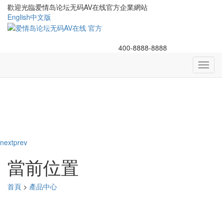
歡迎光臨爱情岛论坛无码AV在线官方企業網站
English
中文版
400-8888-8888
Toggl
navig
next
prev
當前位置
首頁
>
產品中心